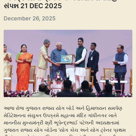
સંપન્ન 21 DEC 2025
December 26, 2025
આજ રોજ ગુજરાત રાજ્ય યોગ બોર્ડ અને હિમાલયન સમર્પણ
મેડિટેશનના સંયુક્ત ઉપક્રમે મહાત્મા મંદિર ગાંધીનગર ખાતે
માનનીય મુખ્યમંત્રી શ્રી ભૂપેન્દ્રભાઈ પટેલની અધ્યક્ષતામાં
ગુજરાત રાજ્ય યોગ બોર્ડના ‘યોગ કોચ અને યોગ ટ્રેનર પ્રથમ