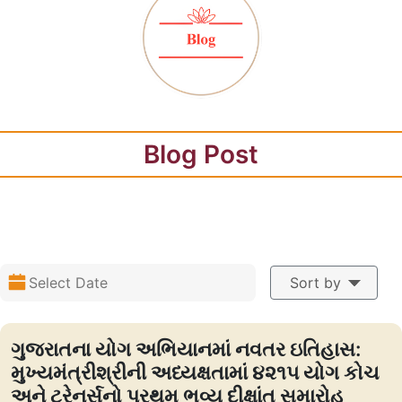
Blog Post
Sort by
ગુજરાતના યોગ અભિયાનમાં નવતર ઇતિહાસ:
મુખ્યમંત્રીશ્રીની અધ્યક્ષતામાં ૪૨૧૫ યોગ કોચ
અને ટ્રેનર્સનો પ્રથમ ભવ્ય દીક્ષાંત સમારોહ