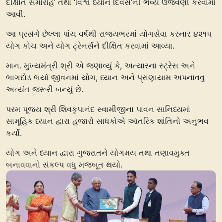
દીક્ષાંત સમારોહ’ તથા ‘વિશ્વ ધ્યાન દિવસ’ની ભવ્ય ઉજવણી કરવામાં
આવી.
આ પ્રસંગે છેલ્લા પાંચ વર્ષથી રાજ્યભરમાં યોગસેવા કરનાર ૪૨૧૫
યોગ કોચ અને યોગ ટ્રેનર્સને દીક્ષિત કરવામાં આવ્યા.
માન. મુખ્યમંત્રી શ્રી એ જણાવ્યું કે, અત્યારના સ્ટ્રેસ અને
ભાગદોડ ભર્યા જીવનમાં યોગ, ધ્યાન અને પ્રાણાયામ અપનાવવુ
અત્યંત જરૂરી બન્યું છે.
પરમ પૂજ્ય શ્રી શિવકૃપાનંદ સ્વામીજીના પાવન સાનિધ્યમાં
સામૂહિક ધ્યાન દ્વારા હજારો સાધકોએ આંતરિક શાંતિનો અનુભવ
કર્યો.
યોગ અને ધ્યાન દ્વારા ગુજરાતને યોગમય તથા તણાવમુક્ત
બનાવવાનો સંકલ્પ વધુ મજબૂત થયો.