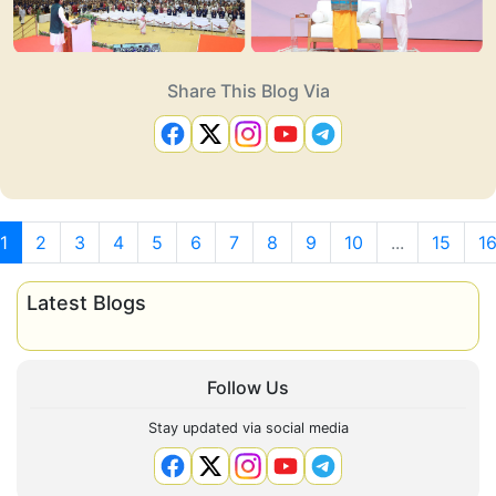
Share This Blog Via
1
2
3
4
5
6
7
8
9
10
...
15
1
Latest Blogs
Follow Us
Stay updated via social media