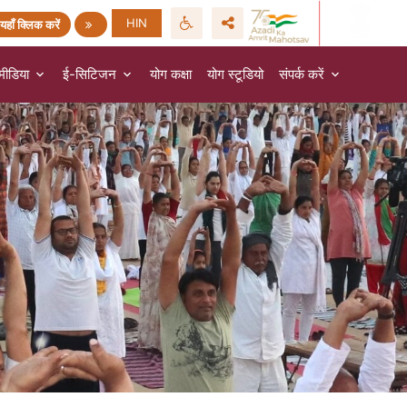
HIN
यहाँ क्लिक करें
मीडिया
ई-सिटिजन
योग कक्षा
योग स्टूडियो
संपर्क करें