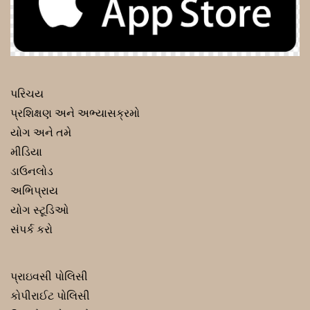
પરિચય
પ્રશિક્ષણ અને અભ્યાસક્રમો
યોગ અને તમે
મીડિયા
ડાઉનલોડ
અભિપ્રાય
યોગ સ્ટૂડિઓ
સંપર્ક કરો
પ્રાઇવસી પોલિસી
કોપીરાઈટ પોલિસી