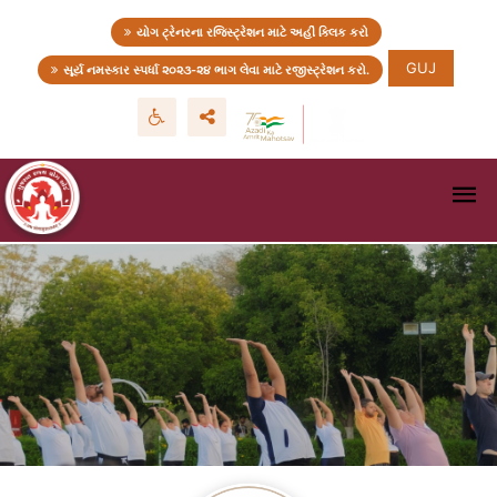
યોગ ટ્રેનરના રજિસ્ટ્રેશન માટે અહીં ક્લિક કરો
GUJ
સૂર્ય નમસ્કાર સ્પર્ધા ૨૦૨૩-૨૪ ભાગ લેવા માટે રજીસ્ટ્રેશન કરો.