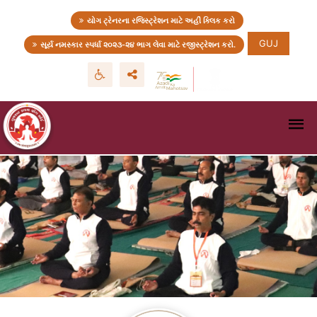
યોગ ટ્રેનરના રજિસ્ટ્રેશન માટે અહીં ક્લિક કરો
GUJ
સૂર્ય નમસ્કાર સ્પર્ધા ૨૦૨૩-૨૪ ભાગ લેવા માટે રજીસ્ટ્રેશન કરો.