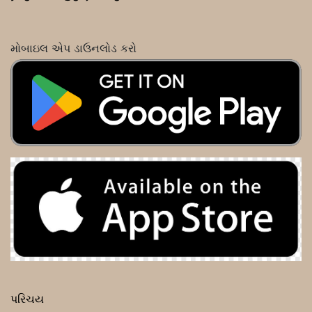
મોબાઇલ એપ ડાઉનલોડ કરો
પરિચય