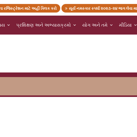
ા રજિસ્ટ્રેશન માટે અહીં ક્લિક કરો
સૂર્ય નમસ્કાર સ્પર્ધા ૨૦૨૩-૨૪ ભાગ લેવા મા
ચય
પ્રશિક્ષણ અને અભ્યાસક્રમો
યોગ અને તમે
મીડિયા