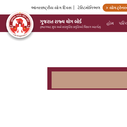
આંતરરાષ્ટ્રીય યોગ દિવસ
ટેસ્ટિમોનિઅલ
યોગ ટ્રેનરન
ગુજરાત રાજ્ય યોગ બોર્ડ
હોમ
પરિ
(રમતગમત, યુવા અને સાંસ્કૃતિક પ્રવૃત્તિઓ વિભાગ અંતર્ગત)