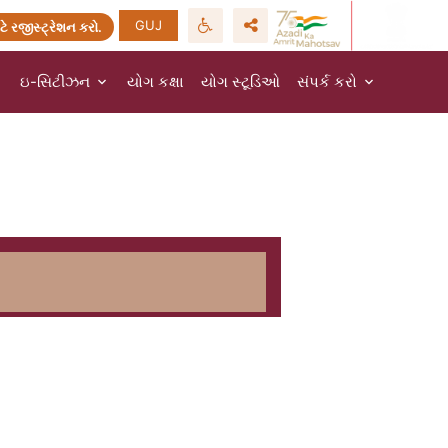
GUJ
ટે રજીસ્ટ્રેશન કરો.
ઇ-સિટીઝન
યોગ કક્ષા
યોગ સ્ટૂડિઓ
સંપર્ક કરો