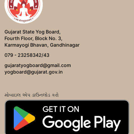
Gujarat State Yog Board,
Fourth Floor, Block No. 3,
Karmayogi Bhavan, Gandhinagar
079 - 23258342/43
gujaratyogboard@gmail.com
yogboard@gujarat.gov.in
મોબાઇલ એપ ડાઉનલોડ કરો