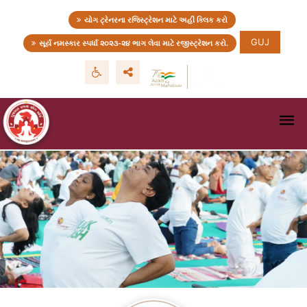
યોગ ટ્રેનરના રજિસ્ટ્રેશન માટે અહીં ક્લિક કરો
GUJ
સૂર્ય નમસ્કાર સ્પર્ધા ૨૦૨૩-૨૪ ભાગ લેવા માટે રજીસ્ટ્રેશન કરો.