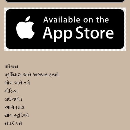
પરિચય
પ્રશિક્ષણ અને અભ્યાસક્રમો
યોગ અને તમે
મીડિયા
ડાઉનલોડ
અભિપ્રાય
યોગ સ્ટૂડિઓ
સંપર્ક કરો