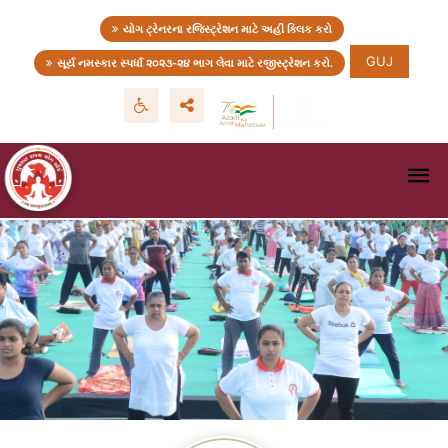
યોગ ટ્રેનરના રજિસ્ટ્રેશન માટે અહીં ક્લિક કરો
GUJ
સૂર્ય નમસ્કાર સ્પર્ધા ૨૦૨૩-૨૪ ભાગ લેવા માટે રજીસ્ટ્રેશન કરો.