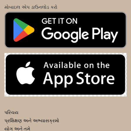
મોબાઇલ એપ ડાઉનલોડ કરો
પરિચય
પ્રશિક્ષણ અને અભ્યાસક્રમો
યોગ અને તમે