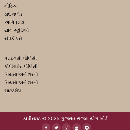
મીડિયા
ડાઉનલોડ
અભિપ્રાય
યોગ સ્ટૂડિઓ
સંપર્ક કરો
પ્રાઇવસી પોલિસી
કોપીરાઈટ પોલિસી
નિયમો અને શરતો
નિયમો અને શરતો
સાઇટમેપ
કોપીરાઇટ © 2025 ગુજરાત રાજય યોગ બોર્ડ